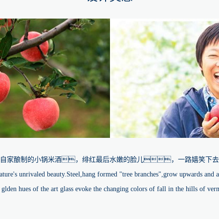
自家酿制的小锅米酒，绯红最后水嫩的脸儿，一路嬉笑下去
nature's unrivaled beauty.Steel,hang formed "tree branches",grow upwards and 
 glden hues of the art glass evoke the changing colors of fall in the hills of ver