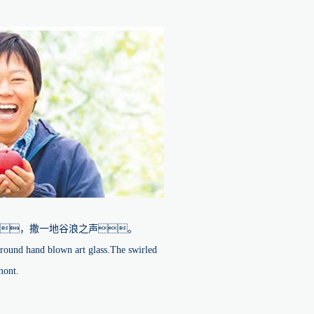
，撒一地谷浪之声。
around hand blown art glass.The swirled
mont.