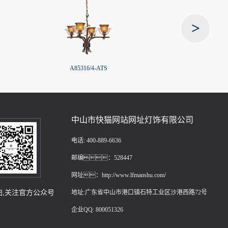
>
A85316/4-ATS
A85336/
中山市快猫网站网址灯饰有限公司
电话: 400-889-6636
邮编：528447
网址：http://www.lfmanshu.com/
扫,关注官方公众号
地址:广东省中山市港口镇石特工业区沙港西路72号
企业QQ: 800051326