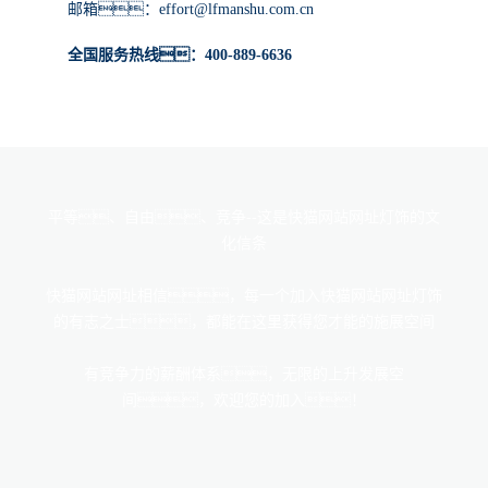
邮箱：effort@lfmanshu.com.cn
全国服务热线：400-889-6636
平等、自由、竞争--这是快猫网站网址灯饰的文
化信条
快猫网站网址相信，每一个加入快猫网站网址灯饰
的有志之士，都能在这里获得您才能的施展空间
有竞争力的薪酬体系，无限的上升发展空
间，欢迎您的加入！