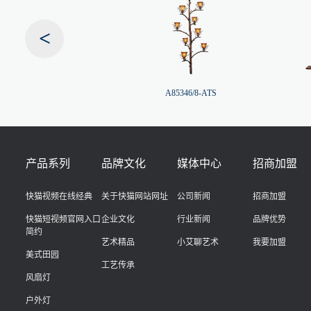
<
26/2-ATS
A85346/8-ATS
产品系列
品牌文化
媒体中心
招商加盟
快猫视频在线经典
关于快猫网站网址
公司新闻
招商加盟
快猫短视频官网入口
企业文化
行业新闻
品牌优势
简约
艺术精品
小艾聊艺术
我要加盟
美式田园
工艺传承
风扇灯
户外灯