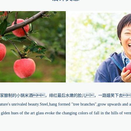
家酿制的小锅米酒，绯红最后水嫩的脸儿，一路嬉笑下去
nature's unrivaled beauty.Steel,hang formed "tree branches",grow upwards and 
 glden hues of the art glass evoke the changing colors of fall in the hills of ver