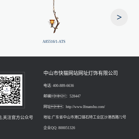
>
A85516/1-ATS
A85316/
中山市快猫网站网址灯饰有限公司
电话: 400-889-6636
邮编：528447
网址：http://www.lfmanshu.com/
扫,关注官方公众号
地址:广东省中山市港口镇石特工业区沙港西路72号
企业QQ: 800051326