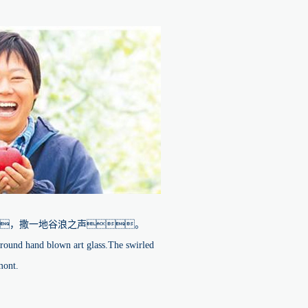
，撒一地谷浪之声。
around hand blown art glass.The swirled
mont.