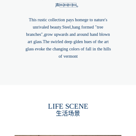
声。
This rustic collection pays homege to nature's
unrivaled beauty.Steel,hang formed "tree
branches",grow upwards and around hand blown
art glass.The swirled deep glden hues of the art
glass evoke the changing colors of fall in the hills
of vermont
LIFE SCENE
生活场景