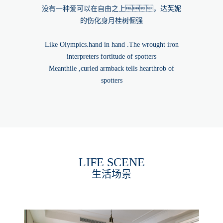
没有一种爱可以在自由之上，达芙妮
的伤化身月桂树倔强
Like Olympics.hand in hand .The wrought iron
interpreters fortitude of spotters
Meanthile ,curled armback tells hearthrob of
spotters
LIFE SCENE
生活场景