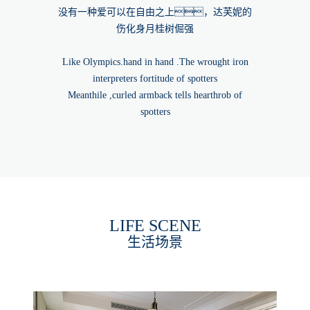
没有一种爱可以在自由之上，达芙妮的
伤化身月桂树倔强
Like Olympics.hand in hand .The wrought iron
interpreters fortitude of spotters
Meanthile ,curled armback tells hearthrob of
spotters
LIFE SCENE
生活场景