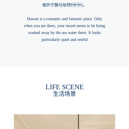
格外宁静与怡然。
Hawaii is a romantic and fantastic place. Only
when you are there, your mood seems to be being
washed away by the sea water there. It looks
particularly quiet and restful
LIFE SCENE
生活场景